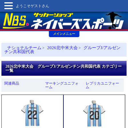
ようこそゲストさん
メインメニュー
ナショナルチーム
2026北中米大会
グループJ/アルゼン
>
>
チン共和国代表
2026北中米大会 グループJ/アルゼンチン共和国代表 カテゴリー
一覧
関連商品
マーキングユニフォ
レプリカユニフォー
ーム
ム