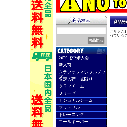
商品発
ご注文さ
れている
2026北中米大会
新入荷
クラブオフィシャルグッ
ズ
限定入荷一点限り
クラブチーム
Ｊリーグ
ナショナルチーム
フットサル
トレーニング
ゴールキーパー