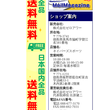
ショップ案内
販売会社:
株式会社ゼロアワー
所在地:
〒779-3741
徳島県美馬市脇町字曽江
名581番地
店舗名:
ネイバーズスポーツ
営業時間:
10:00-19:00
火曜のみ 10:00-15:00
定休日:毎週水曜日
店舗所在地:
〒771-1231
徳島県板野郡藍住町富吉
字須崎33-1
木内第2倉庫-2階東
運営統括責任者:
株式会社ゼロアワー
代表取締役 出原健二
電話&FAX番号:
電話:088-677-3170
FAX:088-692-7031