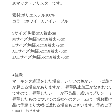
20マック・アリスターです。
素材:ポリエステル100%
カラー:ホワイトXアイシーブルー
Sサイズ:胸幅cmX着丈cm
Mサイズ:胸幅49cmX着丈70cm
Lサイズ:胸幅51cmX着丈72cm
XLサイズ:胸幅52cmX着丈73cm
2XLサイズ:胸幅56cmX着丈76cm
●注意
マーキング処理をした場合、シャツの色がシートに透
が起こる場合がありますが、 昇華防止加工がなされて
ですので、昇華したシートが不良品、或いはプリント
昇華したものについての当社へのクレームは一切お受
品は予定より大幅に遅れる場合もございます。予めご
い申し上げます。