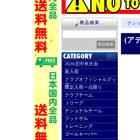
ナシ
(ア
2026北中米大会
新入荷
クラブオフィシャルグッ
ズ
限定入荷一点限り
クラブチーム
Ｊリーグ
ナショナルチーム
フットサル
トレーニング
ゴールキーパー