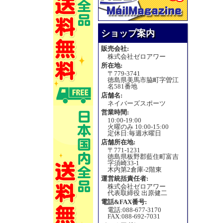
ショップ案内
販売会社:
株式会社ゼロアワー
所在地:
〒779-3741
徳島県美馬市脇町字曽江
名581番地
店舗名:
ネイバーズスポーツ
営業時間:
10:00-19:00
火曜のみ 10:00-15:00
定休日:毎週水曜日
店舗所在地:
〒771-1231
徳島県板野郡藍住町富吉
字須崎33-1
木内第2倉庫-2階東
運営統括責任者:
株式会社ゼロアワー
代表取締役 出原健二
電話&FAX番号:
電話:088-677-3170
FAX:088-692-7031