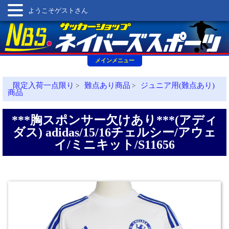
ようこそゲストさん
メインメニュー
限定入荷一点限り
難点あり商品
ジュニア用(難点あり)
>
>
商品
***胸スポンサー欠けあり***(アディ
ダス) adidas/15/16チェルシー/アウェ
イ/ミニキット/S11656