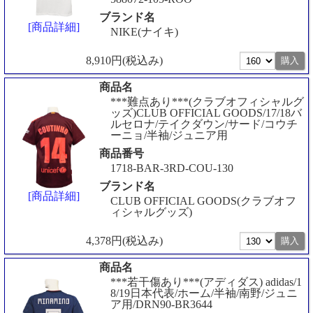
ブランド名
[商品詳細]
NIKE(ナイキ)
8,910円(税込み)
商品名
***難点あり***(クラブオフィシャルグ
ッズ)CLUB OFFICIAL GOODS/17/18バ
ルセロナ/テイクダウン/サード/コウチ
ーニョ/半袖/ジュニア用
商品番号
1718-BAR-3RD-COU-130
ブランド名
[商品詳細]
CLUB OFFICIAL GOODS(クラブオフ
ィシャルグッズ)
4,378円(税込み)
商品名
***若干傷あり***(アディダス) adidas/1
8/19日本代表/ホーム/半袖/南野/ジュニ
ア用/DRN90-BR3644