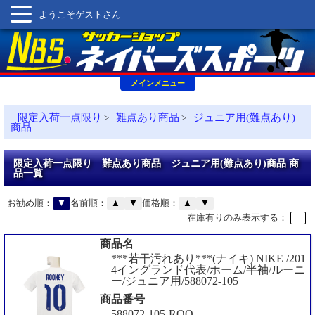
ようこそゲストさん
メインメニュー
限定入荷一点限り
難点あり商品
ジュニア用(難点あり)
>
>
商品
限定入荷一点限り 難点あり商品 ジュニア用(難点あり)商品 商
品一覧
お勧め順：
▼
名前順：
▲
▼
価格順：
▲
▼
在庫有りのみ表示する：
商品名
***若干汚れあり***(ナイキ) NIKE /201
4イングランド代表/ホーム/半袖/ルーニ
ー/ジュニア用/588072-105
商品番号
588072-105-ROO