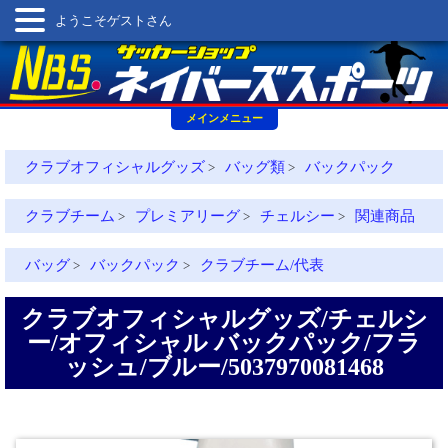
ようこそゲストさん
メインメニュー
クラブオフィシャルグッズ
バッグ類
バックパック
>
>
クラブチーム
プレミアリーグ
チェルシー
関連商品
>
>
>
バッグ
バックパック
クラブチーム/代表
>
>
クラブオフィシャルグッズ/チェルシ
ー/オフィシャル バックパック/フラ
ッシュ/ブルー/5037970081468