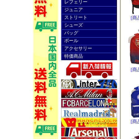
レフェリー
ジュニア
ストリート
[商
シューズ
バッグ
ボール
アクセサリー
特価商品
[商
[商