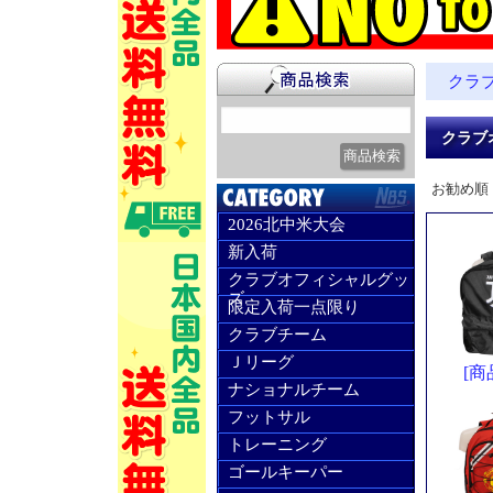
クラ
クラブ
お勧め順
2026北中米大会
新入荷
クラブオフィシャルグッ
ズ
限定入荷一点限り
クラブチーム
Ｊリーグ
[商
ナショナルチーム
フットサル
トレーニング
ゴールキーパー