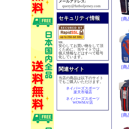
メールアドレス:
query@futboljersey.com
セキュリティ情報
[商
SSL
安心してお買い物をして頂
くために、当サイトでは、
個人情報などはすべて暗号
化しています。
[商
関連サイト
当店の商品は以下のサイト
でもご購入いただけます。
ネイバーズスポーツ
楽天市場店
ネイバーズスポーツ
WOWMA!店
[商