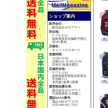
ショップ案内
販売会社:
株式会社ゼロアワー
所在地:
〒779-3741
徳島県美馬市脇町字曽江
[商
名581番地
店舗名:
ネイバーズスポーツ
営業時間:
10:00-19:00
火曜のみ 10:00-15:00
定休日:毎週水曜日
店舗所在地:
〒771-1231
徳島県板野郡藍住町富吉
字須崎33-1
[商
木内第2倉庫-2階東
運営統括責任者:
株式会社ゼロアワー
代表取締役 出原健二
電話&FAX番号:
電話:088-677-3170
FAX:088-692-7031