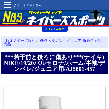
ようこそゲストさん
メインメニュー
限定入荷一点限り
難点あり商品
ジュニア用(難点あり)
>
>
商品
***若干前と後ろに傷あり***(ナイキ)
NIKE/19/20バルセロナ/ホーム/半袖/デ
ンベレ/ジュニア用/AJ5801-457