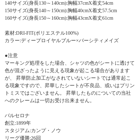
140サイズ(身長130～140cm):胸幅37cmX着丈54cm
150サイズ(身長140～150cm):胸幅40cmX着丈57.5cm
160サイズ(身長150～160cm):胸幅43cmX着丈61cm
素材:DRI-FIT(ポリエステル100%)
カラー:ディープロイヤルブルー×バーシティメイズ
●注意
マーキング処理をした場合、シャツの色がシートに透けて
色が混ざったように見える現象が起こる場合があります
が、 昇華防止加工がなされていないシートでは通常起こ
る現象ですので、昇華したシートが不良品、或いはプリン
トミスではございません。 昇華したものについての当社
へのクレームは一切お受け出来ません。
バルセロナ
創立:1899年
スタジアム:カンプ・ノウ
リーグ優勝:26回