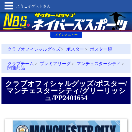
ようこそゲストさん
メインメニュー
クラブオフィシャルグッズ
ポスター
ポスター類
>
>
クラブチーム
プレミアリーグ
マンチェスターシティ
>
>
>
関連商品
クラブオフィシャルグッズ/ポスター/
マンチェスターシティ/グリーリッシ
ュ/PP2401654