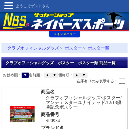
ようこそゲストさん
メインメニュー
クラブオフィシャルグッズ
ポスター
ポスター類
>
>
クラブオフィシャルグッズ ポスター ポスター類 商品一覧
お勧め順：
▼
名前順：
▲
▼
価格順：
▲
▼
在庫有りのみ表示する：
商品名
クラブオフィシャルグッズ/ポスター/
マンチェスターユナイテッド/12/13優
勝記念ポスター
商品番号
SP0934
ブランド名