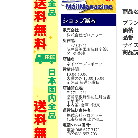
商品
ショップ案内
ブラ
価格
販売会社:
株式会社ゼロアワー
品番
所在地:
サイ
〒779-3741
徳島県美馬市脇町字曽江
商品
名581番地
店舗名:
ネイバーズスポーツ
営業時間:
10:00-19:00
火曜のみ 10:00-15:00
定休日:毎週水曜日
店舗所在地:
〒771-1231
徳島県板野郡藍住町富吉
字須崎33-1
木内第2倉庫-2階東
運営統括責任者:
株式会社ゼロアワー
代表取締役 出原健二
電話&FAX番号:
電話:088-677-3170
FAX:088-692-7031