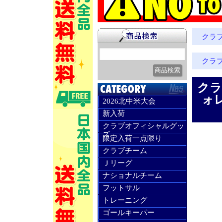
クラ
クラ
クラ
ォレ
2026北中米大会
新入荷
クラブオフィシャルグッ
ズ
限定入荷一点限り
クラブチーム
Ｊリーグ
ナショナルチーム
フットサル
トレーニング
ゴールキーパー