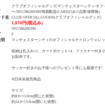
クラブオフィシャルグッズ/マンチェスターシティ/オフ
名
ー/5051586260390/簡易配送(CARDのみ/1点限/保障無)
ンド名
CLUB OFFICIAL GOODS(クラブオフィシャルグッズ)
1,870円(税込み)
5051586260390
ズ
F
説明
マンチェスターシティのオフィシャルナイロンウォレッ
収納は札入れ×1、カードポケット×4、ファスナー付き小
お財布です。
サッカー好きのお子様へのプレゼント等にも最適です!
※日本未発売商品
サイズ:
約8.0×13.0cm(閉じた状態)
約24.0×13.0cm(開いた状態)