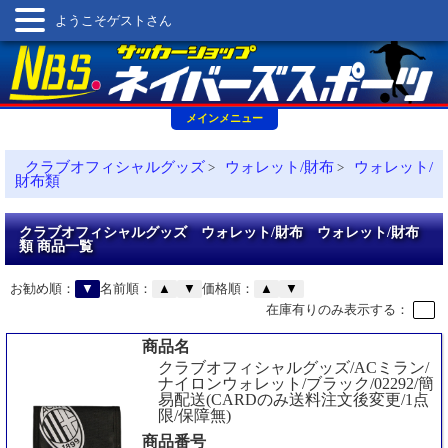
ようこそゲストさん
メインメニュー
クラブオフィシャルグッズ
ウォレット/財布
ウォレット/
>
>
財布類
クラブオフィシャルグッズ ウォレット/財布 ウォレット/財布
類 商品一覧
お勧め順：
▼
名前順：
▲
▼
価格順：
▲
▼
在庫有りのみ表示する：
商品名
クラブオフィシャルグッズ/ACミラン/
ナイロンウォレット/ブラック/02292/簡
易配送(CARDのみ送料注文後変更/1点
限/保障無)
商品番号