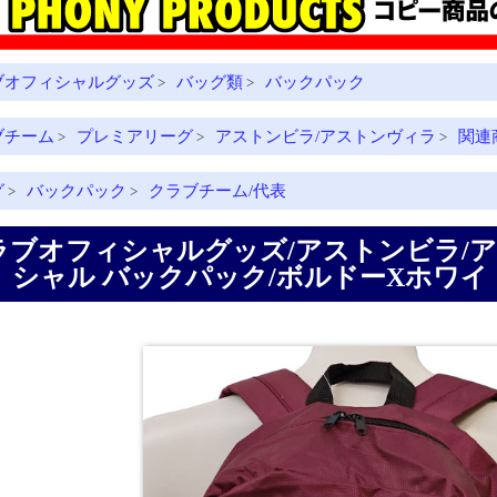
ブオフィシャルグッズ
バッグ類
バックパック
>
>
ブチーム
プレミアリーグ
アストンビラ/アストンヴィラ
関連
>
>
>
グ
バックパック
クラブチーム/代表
>
>
ラブオフィシャルグッズ/アストンビラ/ア
シャル バックパック/ボルドーXホワイト/505