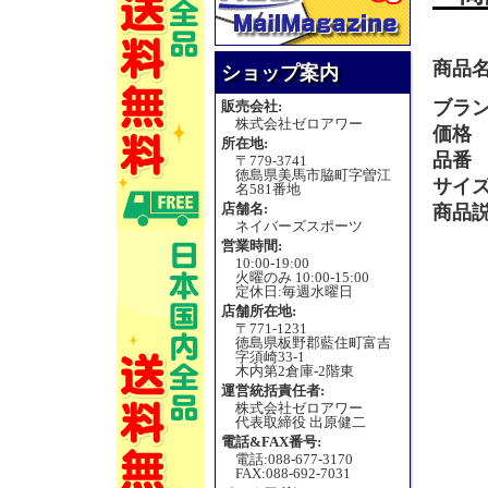
商品
ショップ案内
ブラ
販売会社:
株式会社ゼロアワー
価格
所在地:
品番
〒779-3741
徳島県美馬市脇町字曽江
サイ
名581番地
店舗名:
商品
ネイバーズスポーツ
営業時間:
10:00-19:00
火曜のみ 10:00-15:00
定休日:毎週水曜日
店舗所在地:
〒771-1231
徳島県板野郡藍住町富吉
字須崎33-1
木内第2倉庫-2階東
運営統括責任者:
株式会社ゼロアワー
代表取締役 出原健二
電話&FAX番号:
電話:088-677-3170
FAX:088-692-7031