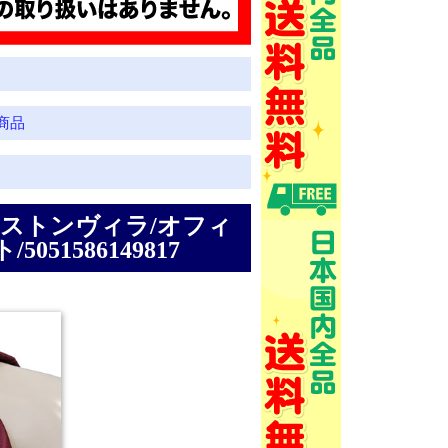
商品
ストンヴィラ/オフィ
1586149817