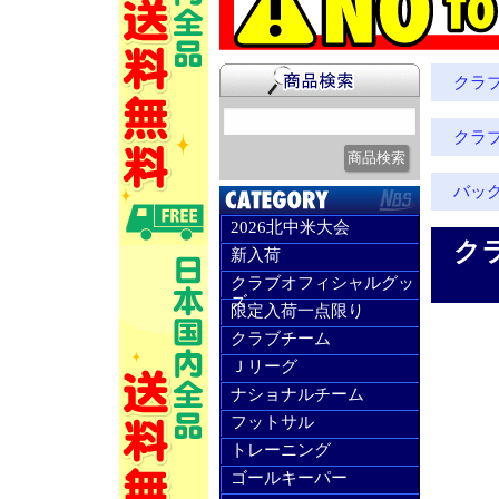
クラ
クラ
バッ
2026北中米大会
ク
新入荷
クラブオフィシャルグッ
ズ
限定入荷一点限り
クラブチーム
Ｊリーグ
ナショナルチーム
フットサル
トレーニング
ゴールキーパー