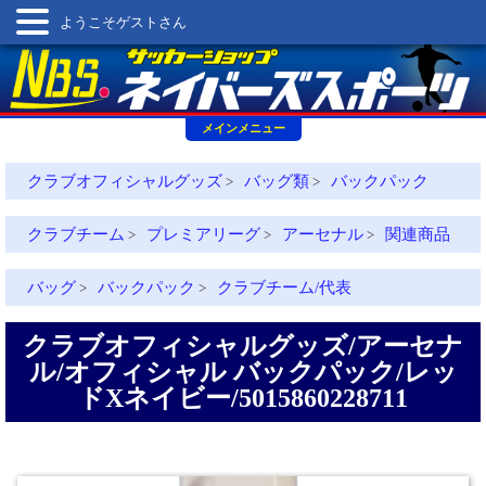
ようこそゲストさん
メインメニュー
クラブオフィシャルグッズ
バッグ類
バックパック
>
>
クラブチーム
プレミアリーグ
アーセナル
関連商品
>
>
>
バッグ
バックパック
クラブチーム/代表
>
>
クラブオフィシャルグッズ/アーセナ
ル/オフィシャル バックパック/レッ
ドXネイビー/5015860228711