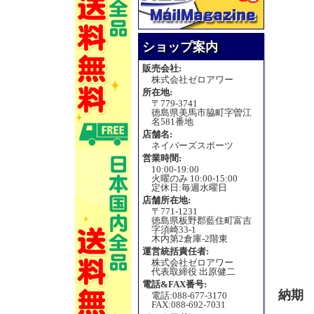
ショップ案内
販売会社:
株式会社ゼロアワー
所在地:
〒779-3741
徳島県美馬市脇町字曽江
名581番地
店舗名:
ネイバーズスポーツ
営業時間:
10:00-19:00
火曜のみ 10:00-15:00
定休日:毎週水曜日
店舗所在地:
〒771-1231
徳島県板野郡藍住町富吉
字須崎33-1
木内第2倉庫-2階東
運営統括責任者:
株式会社ゼロアワー
代表取締役 出原健二
電話&FAX番号:
納期
電話:088-677-3170
FAX:088-692-7031