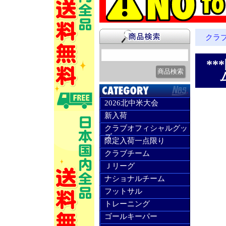
クラ
**
2026北中米大会
新入荷
クラブオフィシャルグッ
ズ
限定入荷一点限り
クラブチーム
Ｊリーグ
ナショナルチーム
フットサル
トレーニング
ゴールキーパー