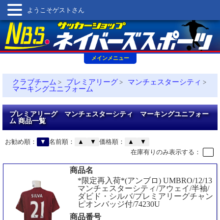
ようこそゲストさん
メインメニュー
クラブチーム
プレミアリーグ
マンチェスターシティ
>
>
>
マーキングユニフォーム
プレミアリーグ マンチェスターシティ マーキングユニフォー
ム 商品一覧
お勧め順：
▼
名前順：
▲
▼
価格順：
▲
▼
在庫有りのみ表示する：
商品名
*限定再入荷*(アンブロ) UMBRO/12/13
マンチェスターシティ/アウェイ/半袖/
ダビド・シルバ/プレミアリーグチャン
ピオンバッジ付/74230U
商品番号