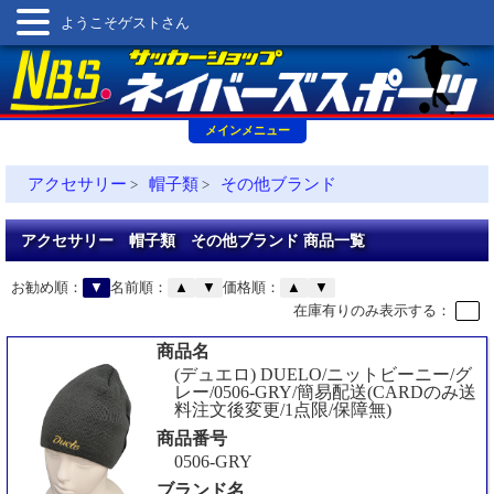
ようこそゲストさん
メインメニュー
アクセサリー
帽子類
その他ブランド
>
>
アクセサリー 帽子類 その他ブランド 商品一覧
お勧め順：
▼
名前順：
▲
▼
価格順：
▲
▼
在庫有りのみ表示する：
商品名
(デュエロ) DUELO/ニットビーニー/グ
レー/0506-GRY/簡易配送(CARDのみ送
料注文後変更/1点限/保障無)
商品番号
0506-GRY
ブランド名