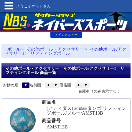
ようこそゲストさん
メインメニュー
ボール
その他ボール・アクセサリー
その他ボール/アク
>
>
セサリー1
リフティングボール
>
その他ボール・アクセサリー その他ボール/アクセサリー1 リ
フティングボール 商品一覧
お勧め順：
▼
名前順：
▲
▼
価格順：
▲
▼
在庫有りのみ表示する：
商品名
(アディダス) adidas/タンゴ リフティン
グボール/ブルー/AMST13B
商品番号
AMST13B