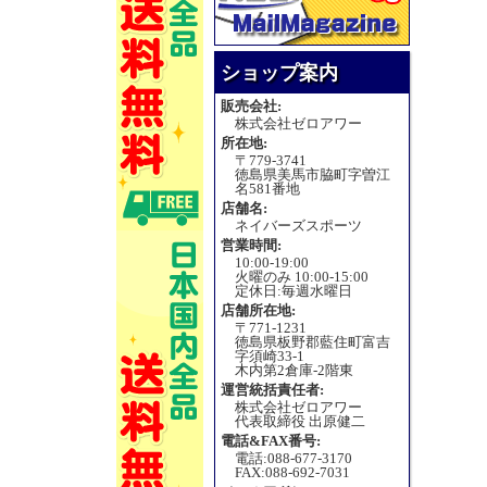
ショップ案内
販売会社:
株式会社ゼロアワー
所在地:
〒779-3741
徳島県美馬市脇町字曽江
名581番地
店舗名:
ネイバーズスポーツ
営業時間:
10:00-19:00
火曜のみ 10:00-15:00
定休日:毎週水曜日
店舗所在地:
〒771-1231
徳島県板野郡藍住町富吉
字須崎33-1
木内第2倉庫-2階東
運営統括責任者:
株式会社ゼロアワー
代表取締役 出原健二
電話&FAX番号:
電話:088-677-3170
FAX:088-692-7031