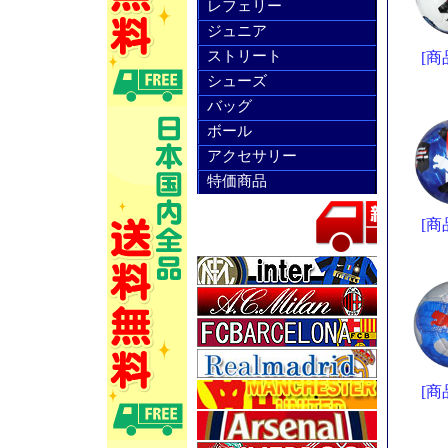
レフェリー
ジュニア
ストリート
[商
シューズ
バッグ
ボール
アクセサリー
特価商品
[商
[商