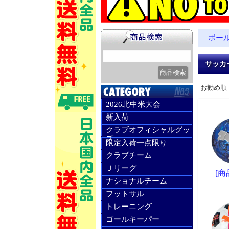
ボー
サッカ
お勧め順
2026北中米大会
新入荷
クラブオフィシャルグッ
ズ
限定入荷一点限り
クラブチーム
Ｊリーグ
[商
ナショナルチーム
フットサル
トレーニング
ゴールキーパー