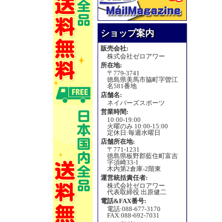
ショップ案内
販売会社:
株式会社ゼロアワー
所在地:
〒779-3741
徳島県美馬市脇町字曽江
名581番地
店舗名:
ネイバーズスポーツ
営業時間:
10:00-19:00
火曜のみ 10:00-15:00
定休日:毎週水曜日
店舗所在地:
〒771-1231
徳島県板野郡藍住町富吉
字須崎33-1
木内第2倉庫-2階東
運営統括責任者:
株式会社ゼロアワー
代表取締役 出原健二
電話&FAX番号:
電話:088-677-3170
FAX:088-692-7031