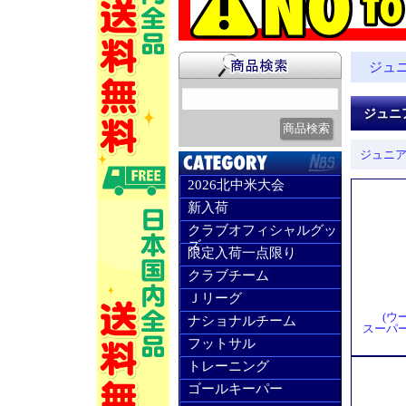
ジュ
ジュニ
ジュニ
2026北中米大会
新入荷
クラブオフィシャルグッ
ズ
限定入荷一点限り
クラブチーム
Ｊリーグ
(ウ
ナショナルチーム
スーパー
フットサル
トレーニング
ゴールキーパー