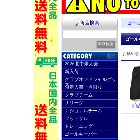
ゴー
ゴール
お勧め順
2026北中米大会
新入荷
クラブオフィシャルグッ
ズ
限定入荷一点限り
クラブチーム
Ｊリーグ
[商
ナショナルチーム
フットサル
トレーニング
ゴールキーパー