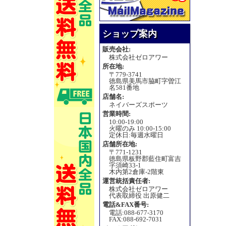
ショップ案内
販売会社:
株式会社ゼロアワー
所在地:
〒779-3741
徳島県美馬市脇町字曽江
名581番地
店舗名:
ネイバーズスポーツ
営業時間:
10:00-19:00
火曜のみ 10:00-15:00
定休日:毎週水曜日
店舗所在地:
〒771-1231
徳島県板野郡藍住町富吉
字須崎33-1
木内第2倉庫-2階東
運営統括責任者:
株式会社ゼロアワー
代表取締役 出原健二
電話&FAX番号:
電話:088-677-3170
FAX:088-692-7031