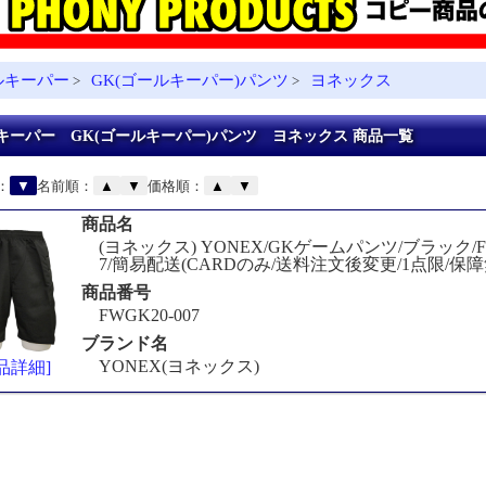
ルキーパー
GK(ゴールキーパー)パンツ
ヨネックス
>
>
キーパー GK(ゴールキーパー)パンツ ヨネックス 商品一覧
：
▼
名前順：
▲
▼
価格順：
▲
▼
商品名
(ヨネックス) YONEX/GKゲームパンツ/ブラック/FW
7/簡易配送(CARDのみ/送料注文後変更/1点限/保障
商品番号
FWGK20-007
ブランド名
YONEX(ヨネックス)
品詳細]