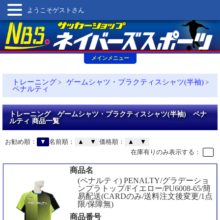
ようこそゲストさん
メインメニュー
トレーニング
ゲームシャツ・プラクティスシャツ(半袖)
>
>
ペナルティ
トレーニング ゲームシャツ・プラクティスシャツ(半袖) ペナ
ルティ 商品一覧
お勧め順：
▼
名前順：
▲
▼
価格順：
▲
▼
在庫有りのみ表示する：
商品名
(ペナルティ) PENALTY/グラデーショ
ンプラトップ/Fイエロー/PU6008-65/簡
易配送(CARDのみ/送料注文後変更/1点
限/保障無)
商品番号