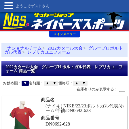
ようこそゲストさん
メインメニュー
ナショナルチーム
2022カタール大会
グループH ポルト
>
>
ガル代表
レプリカユニフォーム
>
2022カタール大会 グループH ポルトガル代表 レプリカユニフ
ォーム 商品一覧
お勧め順：
▼
名前順：
▲
▼
価格順：
▲
▼
在庫有りのみ表示する：
商品名
(ナイキ) NIKE/22/23ポルトガル代表/ホ
ーム/半袖/DN0692-628
商品番号
DN0692-628