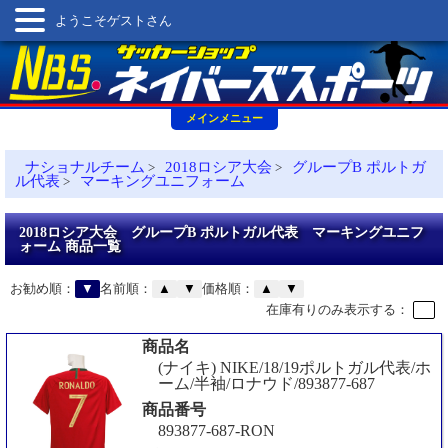
ようこそゲストさん
メインメニュー
ナショナルチーム
2018ロシア大会
グループB ポルトガ
>
>
ル代表
マーキングユニフォーム
>
2018ロシア大会 グループB ポルトガル代表 マーキングユニフ
ォーム 商品一覧
お勧め順：
▼
名前順：
▲
▼
価格順：
▲
▼
在庫有りのみ表示する：
商品名
(ナイキ) NIKE/18/19ポルトガル代表/ホ
ーム/半袖/ロナウド/893877-687
商品番号
893877-687-RON