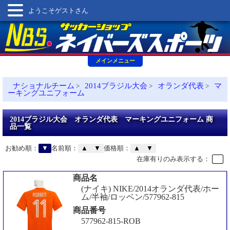
ようこそゲストさん
メインメニュー
ナショナルチーム
2014ブラジル大会
オランダ代表
マ
>
>
>
ーキングユニフォーム
2014ブラジル大会 オランダ代表 マーキングユニフォーム 商
品一覧
お勧め順：
▼
名前順：
▲
▼
価格順：
▲
▼
在庫有りのみ表示する：
商品名
(ナイキ) NIKE/2014オランダ代表/ホー
ム/半袖/ロッベン/577962-815
商品番号
577962-815-ROB