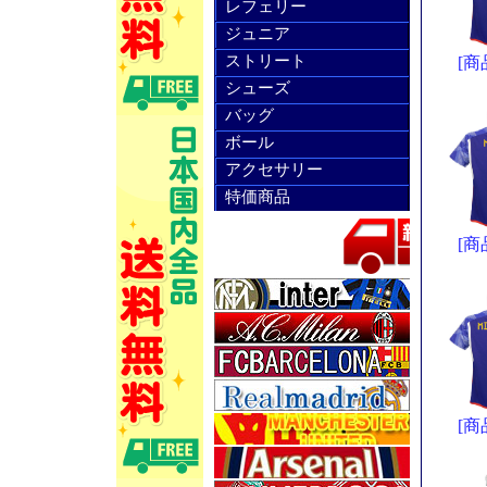
レフェリー
ジュニア
ストリート
[商
シューズ
バッグ
ボール
アクセサリー
特価商品
[商
[商