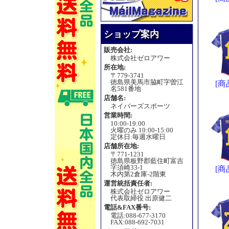
ショップ案内
販売会社:
株式会社ゼロアワー
所在地:
〒779-3741
徳島県美馬市脇町字曽江
[商
名581番地
店舗名:
ネイバーズスポーツ
営業時間:
10:00-19:00
火曜のみ 10:00-15:00
定休日:毎週水曜日
店舗所在地:
〒771-1231
徳島県板野郡藍住町富吉
字須崎33-1
[商
木内第2倉庫-2階東
運営統括責任者:
株式会社ゼロアワー
代表取締役 出原健二
電話&FAX番号:
電話:088-677-3170
FAX:088-692-7031