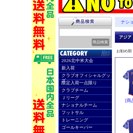
ナシ
アジア
お勧め順
2026北中米大会
新入荷
クラブオフィシャルグッ
ズ
限定入荷一点限り
クラブチーム
Ｊリーグ
[商
ナショナルチーム
フットサル
トレーニング
ゴールキーパー