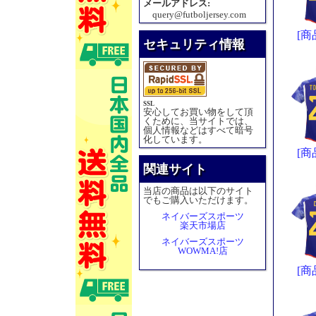
メールアドレス:
query@futboljersey.com
[商
セキュリティ情報
SSL
安心してお買い物をして頂
くために、当サイトでは、
個人情報などはすべて暗号
化しています。
[商
関連サイト
当店の商品は以下のサイト
でもご購入いただけます。
ネイバーズスポーツ
楽天市場店
ネイバーズスポーツ
WOWMA!店
[商