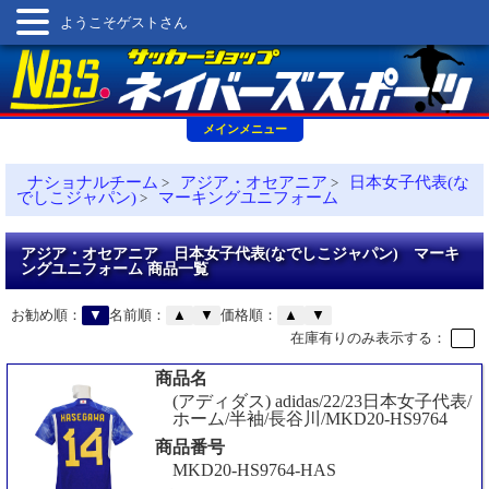
ようこそゲストさん
メインメニュー
ナショナルチーム
アジア・オセアニア
日本女子代表(な
>
>
でしこジャパン)
マーキングユニフォーム
>
アジア・オセアニア 日本女子代表(なでしこジャパン) マーキ
ングユニフォーム 商品一覧
お勧め順：
▼
名前順：
▲
▼
価格順：
▲
▼
在庫有りのみ表示する：
商品名
(アディダス) adidas/22/23日本女子代表/
ホーム/半袖/長谷川/MKD20-HS9764
商品番号
MKD20-HS9764-HAS