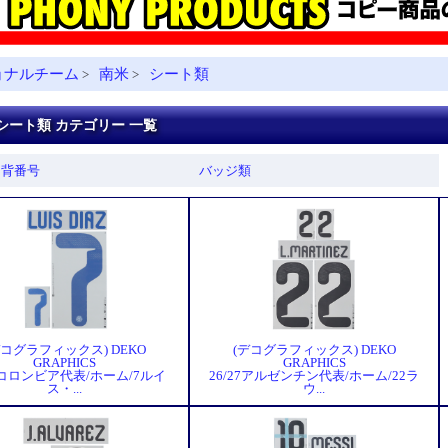
ョナルチーム
南米
シート類
>
>
シート類 カテゴリー 一覧
・背番号
バッジ類
デコグラフィックス) DEKO
(デコグラフィックス) DEKO
GRAPHICS
GRAPHICS
27コロンビア代表/ホーム/7ルイ
26/27アルゼンチン代表/ホーム/22ラ
ス・...
ウ...