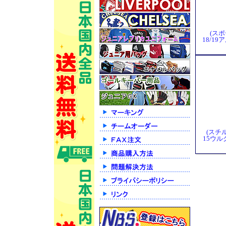
(スポ
18/1
(スチル
15ウル