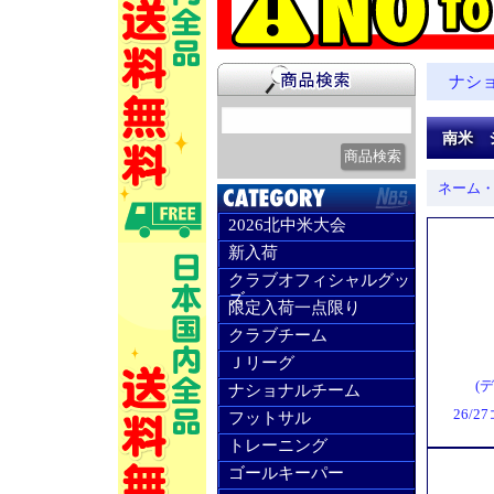
ナシ
南米 
ネーム
2026北中米大会
新入荷
クラブオフィシャルグッ
ズ
限定入荷一点限り
クラブチーム
Ｊリーグ
(
ナショナルチーム
26/
フットサル
トレーニング
ゴールキーパー