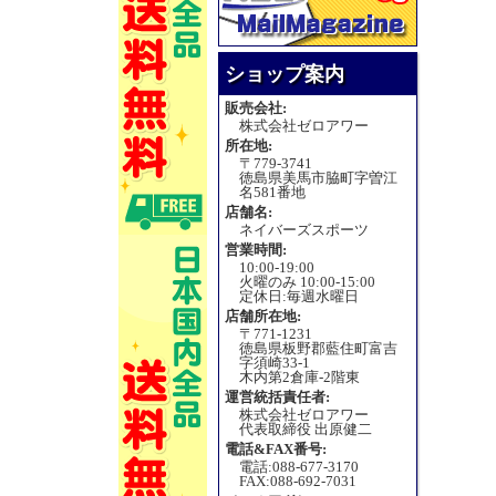
ショップ案内
販売会社:
株式会社ゼロアワー
所在地:
〒779-3741
徳島県美馬市脇町字曽江
名581番地
店舗名:
ネイバーズスポーツ
営業時間:
10:00-19:00
火曜のみ 10:00-15:00
定休日:毎週水曜日
店舗所在地:
〒771-1231
徳島県板野郡藍住町富吉
字須崎33-1
木内第2倉庫-2階東
運営統括責任者:
株式会社ゼロアワー
代表取締役 出原健二
電話&FAX番号:
電話:088-677-3170
FAX:088-692-7031