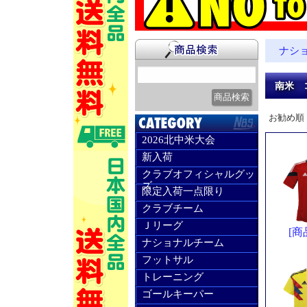
ナシ
南米 
お勧め順
2026北中米大会
新入荷
クラブオフィシャルグッ
ズ
限定入荷一点限り
クラブチーム
Ｊリーグ
[商
ナショナルチーム
フットサル
トレーニング
ゴールキーパー