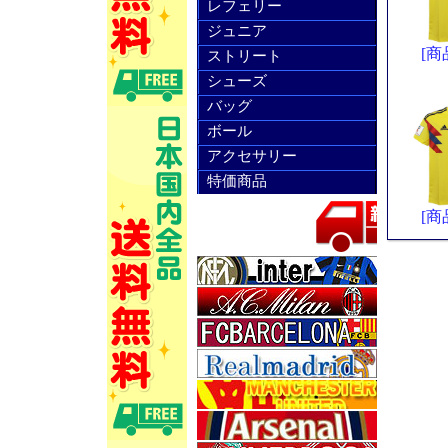
レフェリー
ジュニア
[商
ストリート
シューズ
バッグ
ボール
アクセサリー
特価商品
[商