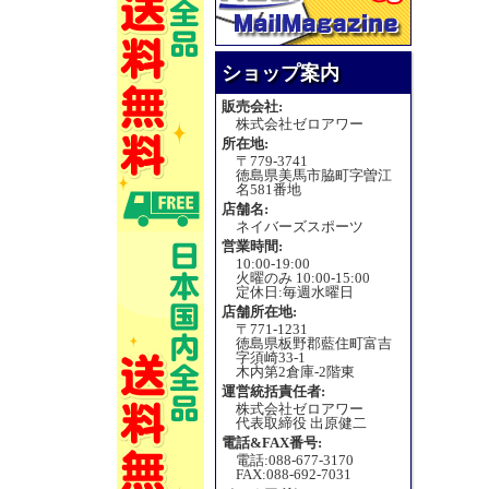
ショップ案内
販売会社:
株式会社ゼロアワー
所在地:
〒779-3741
徳島県美馬市脇町字曽江
名581番地
店舗名:
ネイバーズスポーツ
営業時間:
10:00-19:00
火曜のみ 10:00-15:00
定休日:毎週水曜日
店舗所在地:
〒771-1231
徳島県板野郡藍住町富吉
字須崎33-1
木内第2倉庫-2階東
運営統括責任者:
株式会社ゼロアワー
代表取締役 出原健二
電話&FAX番号:
電話:088-677-3170
FAX:088-692-7031