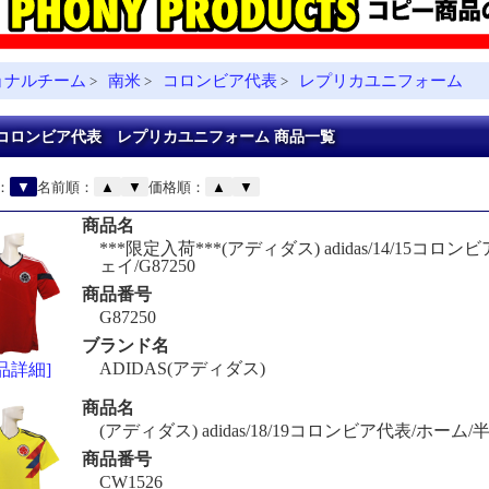
ョナルチーム
南米
コロンビア代表
レプリカユニフォーム
>
>
>
コロンビア代表 レプリカユニフォーム 商品一覧
：
▼
名前順：
▲
▼
価格順：
▲
▼
商品名
***限定入荷***(アディダス) adidas/14/15コロ
ェイ/G87250
商品番号
G87250
ブランド名
ADIDAS(アディダス)
品詳細]
商品名
(アディダス) adidas/18/19コロンビア代表/ホーム/半
商品番号
CW1526