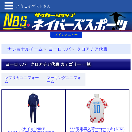
ようこそゲストさん
メインメニュー
ナショナルチーム
ヨーロッパ
クロアチア代表
>
>
ヨーロッパ クロアチア代表 カテゴリー 一覧
レプリカユニフォー
マーキングユニフォ
ム
ーム
(ナイキ) NIKE
***限定再入荷***(ナイキ) NIKE