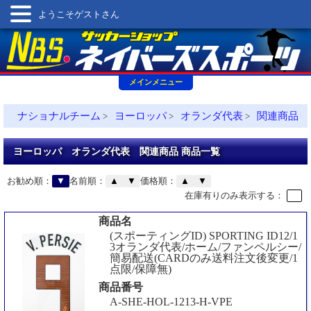
ようこそゲストさん
メインメニュー
ナショナルチーム
ヨーロッパ
オランダ代表
関連商品
>
>
>
ヨーロッパ オランダ代表 関連商品 商品一覧
お勧め順：
▼
名前順：
▲
▼
価格順：
▲
▼
在庫有りのみ表示する：
商品名
(スポーティングID) SPORTING ID12/1
3オランダ代表/ホーム/ファンペルシー/
簡易配送(CARDのみ送料注文後変更/1
点限/保障無)
商品番号
A-SHE-HOL-1213-H-VPE