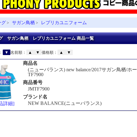
ーグ
サガン鳥栖
レプリカユニフォーム
>
>
グ サガン鳥栖 レプリカユニフォーム 商品一覧
：
▼
名前順：
▲
▼
価格順：
▲
▼
商品名
(ニューバランス) new balance/2017サガン鳥栖/ホ
TF7900
商品番号
JMTF7900
ブランド名
NEW BALANCE(ニューバランス)
品詳細]