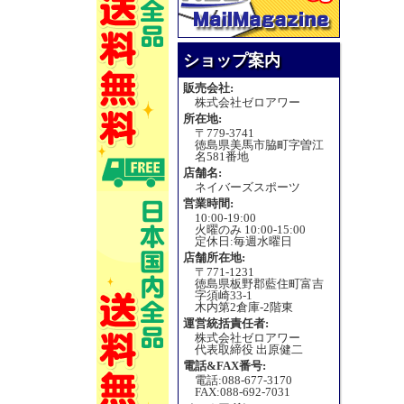
ショップ案内
販売会社:
株式会社ゼロアワー
所在地:
〒779-3741
徳島県美馬市脇町字曽江
名581番地
店舗名:
ネイバーズスポーツ
営業時間:
10:00-19:00
火曜のみ 10:00-15:00
定休日:毎週水曜日
店舗所在地:
〒771-1231
徳島県板野郡藍住町富吉
字須崎33-1
木内第2倉庫-2階東
運営統括責任者:
株式会社ゼロアワー
代表取締役 出原健二
電話&FAX番号:
電話:088-677-3170
FAX:088-692-7031