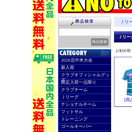
Ｊリ
Ｊリー
お勧め順
2026北中米大会
新入荷
クラブオフィシャルグッ
ズ
限定入荷一点限り
クラブチーム
Ｊリーグ
[商
ナショナルチーム
フットサル
トレーニング
ゴールキーパー