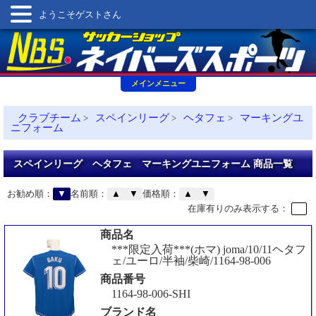
ようこそゲストさん
メインメニュー
クラブチーム
スペインリーグ
ヘタフェ
マーキングユ
>
>
>
ニフォーム
スペインリーグ ヘタフェ マーキングユニフォーム 商品一覧
お勧め順：
▼
名前順：
▲
▼
価格順：
▲
▼
在庫有りのみ表示する：
商品名
***限定入荷***(ホマ) joma/10/11ヘタフ
ェ/ユーロ/半袖/柴崎/1164-98-006
商品番号
1164-98-006-SHI
ブランド名