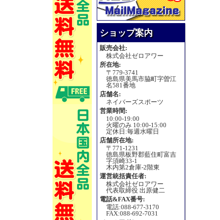
ショップ案内
販売会社:
株式会社ゼロアワー
所在地:
〒779-3741
徳島県美馬市脇町字曽江
名581番地
店舗名:
ネイバーズスポーツ
営業時間:
10:00-19:00
火曜のみ 10:00-15:00
定休日:毎週水曜日
店舗所在地:
〒771-1231
徳島県板野郡藍住町富吉
字須崎33-1
木内第2倉庫-2階東
運営統括責任者:
株式会社ゼロアワー
代表取締役 出原健二
電話&FAX番号:
電話:088-677-3170
FAX:088-692-7031