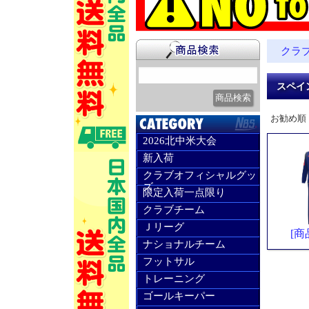
クラ
スペイ
お勧め順
2026北中米大会
新入荷
クラブオフィシャルグッ
ズ
限定入荷一点限り
クラブチーム
Ｊリーグ
[商
ナショナルチーム
フットサル
トレーニング
ゴールキーパー