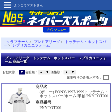
ようこそゲストさん
メインメニュー
クラブチーム
プレミアリーグ
トッテナム・ホットスパ
>
>
ー
レプリカユニフォーム
>
プレミアリーグ トッテナム・ホットスパー レプリカユニフォ
ーム 商品一覧
お勧め順：
▼
名前順：
▲
▼
価格順：
▲
▼
在庫有りのみ表示する：
商品名
(ポニー) PONY/1997/1999トッテナム・
ホットスパー/ホーム/半袖/PNYTOT001
商品番号
PNYTOT001