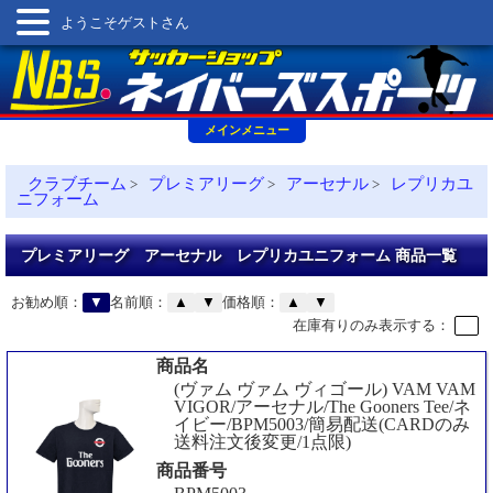
ようこそゲストさん
メインメニュー
クラブチーム
プレミアリーグ
アーセナル
レプリカユ
>
>
>
ニフォーム
プレミアリーグ アーセナル レプリカユニフォーム 商品一覧
お勧め順：
▼
名前順：
▲
▼
価格順：
▲
▼
在庫有りのみ表示する：
商品名
(ヴァム ヴァム ヴィゴール) VAM VAM
VIGOR/アーセナル/The Gooners Tee/ネ
イビー/BPM5003/簡易配送(CARDのみ
送料注文後変更/1点限)
商品番号