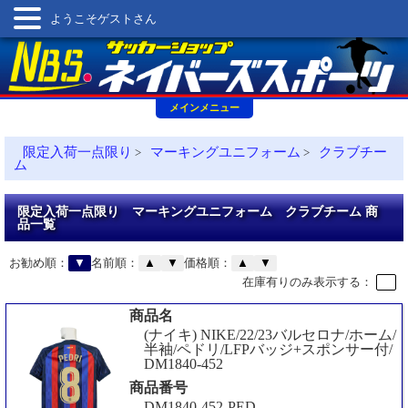
ようこそゲストさん
メインメニュー
限定入荷一点限り
マーキングユニフォーム
クラブチー
>
>
ム
限定入荷一点限り マーキングユニフォーム クラブチーム 商
品一覧
お勧め順：
▼
名前順：
▲
▼
価格順：
▲
▼
在庫有りのみ表示する：
商品名
(ナイキ) NIKE/22/23バルセロナ/ホーム/
半袖/ペドリ/LFPバッジ+スポンサー付/
DM1840-452
商品番号
DM1840-452-PED