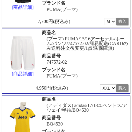
ブランド名
[商品詳細]
PUMA(プーマ)
7,700円(税込み)
商品名
(プーマ) PUMA/15/16アーセナル/ホー
ム/パンツ/747572-02/簡易配送(CARDの
み送料注文後変更/1点限/保障無)
商品番号
747572-02
ブランド名
[商品詳細]
PUMA(プーマ)
4,950円(税込み)
商品名
(アディダス) adidas/17/18ユベントス/ア
ウェイ/半袖/BQ4530
商品番号
BQ4530
ブランド名