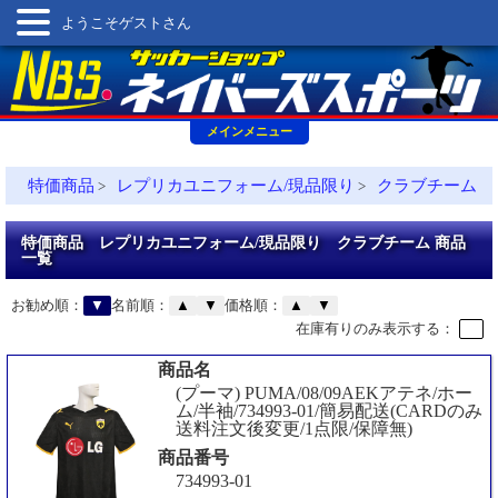
ようこそゲストさん
メインメニュー
特価商品
レプリカユニフォーム/現品限り
クラブチーム
>
>
特価商品 レプリカユニフォーム/現品限り クラブチーム 商品
一覧
お勧め順：
▼
名前順：
▲
▼
価格順：
▲
▼
在庫有りのみ表示する：
商品名
(プーマ) PUMA/08/09AEKアテネ/ホー
ム/半袖/734993-01/簡易配送(CARDのみ
送料注文後変更/1点限/保障無)
商品番号
734993-01