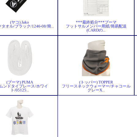
(ヤコ) Jako
***最終処分***プーマ
オル/ブラック/1246-08/簡...
フットサルメンバー用紙/簡易配送
(CARDの...
(プーマ) PUMA
(トッパー) TOPPER
ムンドタイプレース/ホワイ
フリースネックウォーマー/チャコール
ト/05125...
グレーX...