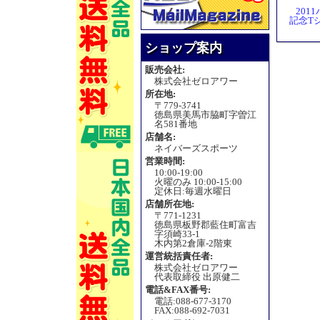
20
記念Tシ
ショップ案内
販売会社:
株式会社ゼロアワー
所在地:
〒779-3741
徳島県美馬市脇町字曽江
名581番地
店舗名:
ネイバーズスポーツ
営業時間:
10:00-19:00
火曜のみ 10:00-15:00
定休日:毎週水曜日
店舗所在地:
〒771-1231
徳島県板野郡藍住町富吉
字須崎33-1
木内第2倉庫-2階東
運営統括責任者:
株式会社ゼロアワー
代表取締役 出原健二
電話&FAX番号:
電話:088-677-3170
FAX:088-692-7031