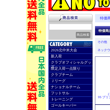
特価
特価商
その他
2026北中米大会
ネック
新入荷
クラブオフィシャルグッ
ズ
限定入荷一点限り
クラブチーム
Ｊリーグ
ナショナルチーム
フットサル
9S プリ
トレーニング
ゴールキーパー