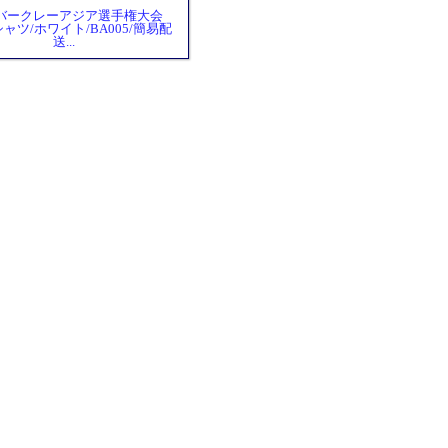
11バークレーアジア選手権大会
ャツ/ホワイト/BA005/簡易配
送...