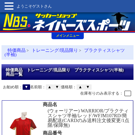
ようこそゲストさん
メインメニュー
特価商品
トレーニング/現品限り
プラクティスシャツ
>
>
(半袖)
特価商品 トレーニング/現品限り プラクティスシャツ(半袖)
商品一覧
お勧め順：
▼
名前順：
▲
▼
価格順：
▲
▼
在庫有りのみ表示する：
商品名
(ウォーリアー) WARRIOR/プラクティ
スシャツ半袖/レッド/WFJM107RD/簡
易配送(CARDのみ送料注文後変更/1点
限/保障無)
商品番号