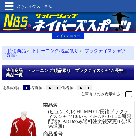
ようこそゲストさん
メインメニュー
特価商品
トレーニング/現品限り
プラクティスシャツ
>
>
(長袖)
特価商品 トレーニング/現品限り プラクティスシャツ(長袖)
商品一覧
お勧め順：
▼
名前順：
▲
▼
価格順：
▲
▼
在庫有りのみ表示する：
商品名
(ヒュンメル) HUMMEL/長袖プラクテ
ィスシャツ10/レッド/HAP7071-20/簡易
配送(CARDのみ送料注文後変更/1点限/
保障無)
商品番号