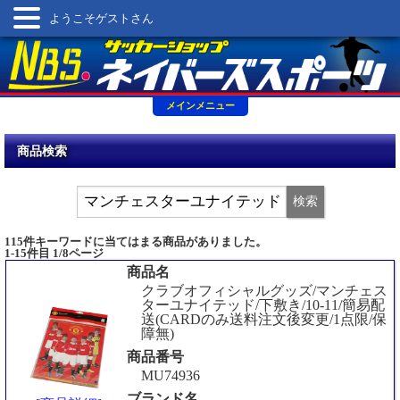
ようこそゲストさん
メインメニュー
商品検索
115件キーワードに当てはまる商品がありました。
1-15件目 1/8ページ
商品名
クラブオフィシャルグッズ/マンチェス
ターユナイテッド/下敷き/10-11/簡易配
送(CARDのみ送料注文後変更/1点限/保
障無)
商品番号
MU74936
ブランド名