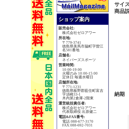
サイ
商品
ショップ案内
販売会社:
株式会社ゼロアワー
所在地:
〒779-3741
徳島県美馬市脇町字曽江
名581番地
店舗名:
ネイバーズスポーツ
営業時間:
10:00-19:00
火曜のみ 10:00-15:00
定休日:毎週水曜日
店舗所在地:
〒771-1231
徳島県板野郡藍住町富吉
納期
字須崎33-1
木内第2倉庫-2階東
運営統括責任者:
株式会社ゼロアワー
代表取締役 出原健二
電話&FAX番号:
電話:088-677-3170
FAX:088-692-7031