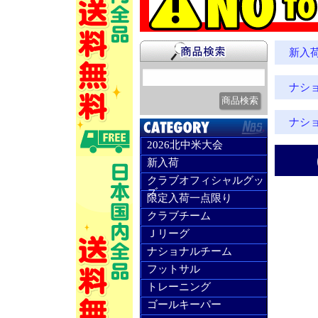
新入
ナシ
ナシ
2026北中米大会
新入荷
クラブオフィシャルグッ
ズ
限定入荷一点限り
クラブチーム
Ｊリーグ
ナショナルチーム
フットサル
トレーニング
ゴールキーパー