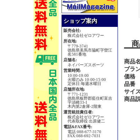
ショップ案内
販売会社:
株式会社ゼロアワー
所在地:
商
〒779-3741
徳島県美馬市脇町字曽江
名581番地
店舗名:
商品
ネイバーズスポーツ
ブラ
営業時間:
10:00-19:00
価格
火曜のみ 10:00-15:00
品番
定休日:毎週水曜日
店舗所在地:
サイ
〒771-1231
徳島県板野郡藍住町富吉
商品
字須崎33-1
木内第2倉庫-2階東
運営統括責任者:
株式会社ゼロアワー
代表取締役 出原健二
電話&FAX番号:
電話:088-677-3170
FAX:088-692-7031