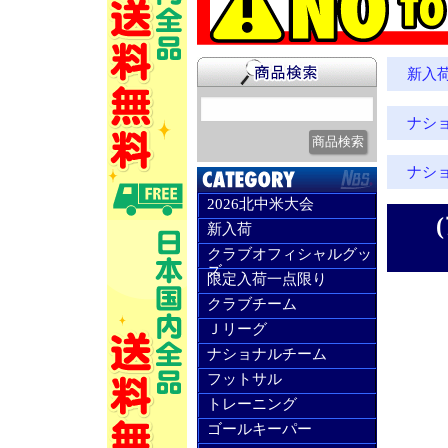
新入
ナシ
ナシ
2026北中米大会
新入荷
クラブオフィシャルグッ
ズ
限定入荷一点限り
クラブチーム
Ｊリーグ
ナショナルチーム
フットサル
トレーニング
ゴールキーパー