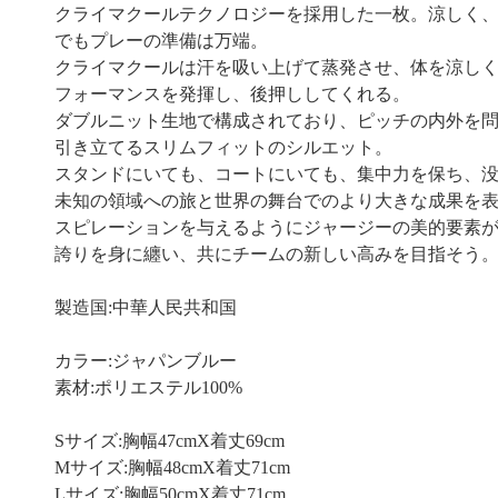
クライマクールテクノロジーを採用した一枚。涼しく
でもプレーの準備は万端。
クライマクールは汗を吸い上げて蒸発させ、体を涼し
フォーマンスを発揮し、後押ししてくれる。
ダブルニット生地で構成されており、ピッチの内外を
引き立てるスリムフィットのシルエット。
スタンドにいても、コートにいても、集中力を保ち、
未知の領域への旅と世界の舞台でのより大きな成果を
スピレーションを与えるようにジャージーの美的要素
誇りを身に纏い、共にチームの新しい高みを目指そう
製造国:中華人民共和国
カラー:ジャパンブルー
素材:ポリエステル100%
Sサイズ:胸幅47cmX着丈69cm
Mサイズ:胸幅48cmX着丈71cm
Lサイズ:胸幅50cmX着丈71cm