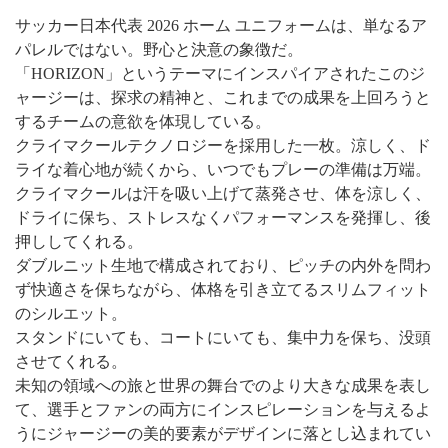
サッカー日本代表 2026 ホーム ユニフォームは、単なるア
パレルではない。野心と決意の象徴だ。
「HORIZON」というテーマにインスパイアされたこのジ
ャージーは、探求の精神と、これまでの成果を上回ろうと
するチームの意欲を体現している。
クライマクールテクノロジーを採用した一枚。涼しく、ド
ライな着心地が続くから、いつでもプレーの準備は万端。
クライマクールは汗を吸い上げて蒸発させ、体を涼しく、
ドライに保ち、ストレスなくパフォーマンスを発揮し、後
押ししてくれる。
ダブルニット生地で構成されており、ピッチの内外を問わ
ず快適さを保ちながら、体格を引き立てるスリムフィット
のシルエット。
スタンドにいても、コートにいても、集中力を保ち、没頭
させてくれる。
未知の領域への旅と世界の舞台でのより大きな成果を表し
て、選手とファンの両方にインスピレーションを与えるよ
うにジャージーの美的要素がデザインに落とし込まれてい