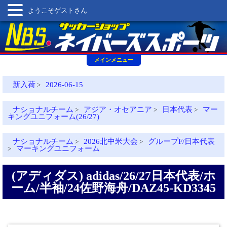
ようこそゲストさん
メインメニュー
新入荷
2026-06-15
>
ナショナルチーム
アジア・オセアニア
日本代表
マー
>
>
>
キングユニフォーム(26/27)
ナショナルチーム
2026北中米大会
グループF/日本代表
>
>
マーキングユニフォーム
>
(アディダス) adidas/26/27日本代表/ホ
ーム/半袖/24佐野海舟/DAZ45-KD3345