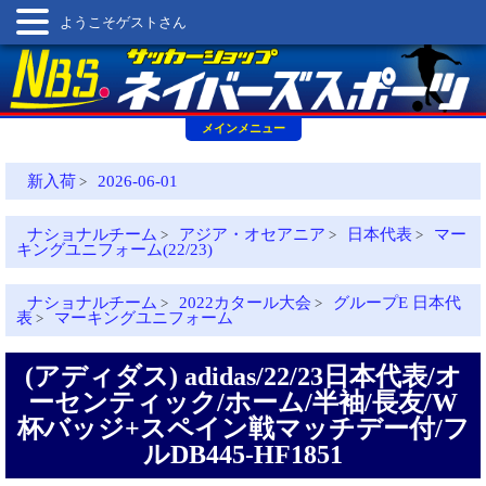
ようこそゲストさん
メインメニュー
新入荷
2026-06-01
>
ナショナルチーム
アジア・オセアニア
日本代表
マー
>
>
>
キングユニフォーム(22/23)
ナショナルチーム
2022カタール大会
グループE 日本代
>
>
表
マーキングユニフォーム
>
(アディダス) adidas/22/23日本代表/オ
ーセンティック/ホーム/半袖/長友/W
杯バッジ+スペイン戦マッチデー付/フ
ルDB445-HF1851