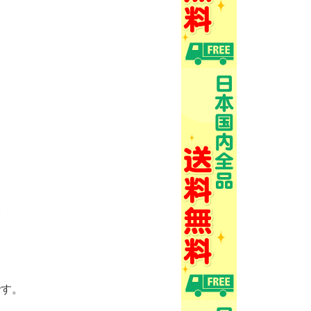
。
です。