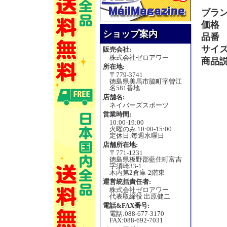
ブラ
価格
ショップ案内
品番
サイ
販売会社:
株式会社ゼロアワー
商品
所在地:
〒779-3741
徳島県美馬市脇町字曽江
名581番地
店舗名:
ネイバーズスポーツ
営業時間:
10:00-19:00
火曜のみ 10:00-15:00
定休日:毎週水曜日
店舗所在地:
〒771-1231
徳島県板野郡藍住町富吉
字須崎33-1
木内第2倉庫-2階東
運営統括責任者:
株式会社ゼロアワー
代表取締役 出原健二
電話&FAX番号:
電話:088-677-3170
FAX:088-692-7031