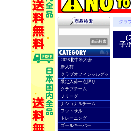
クラ
子/
2026北中米大会
新入荷
クラブオフィシャルグッ
ズ
限定入荷一点限り
クラブチーム
Ｊリーグ
ナショナルチーム
フットサル
トレーニング
ゴールキーパー