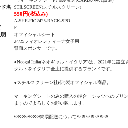
ー/マーキングシート/簡易配送(CARDのみ/1点限)
ンド名
STILSCREEN(スチルスクリーン)
550円(税込み)
A-SHE-FIO2425-BACK-SPO
ズ
F
説明
オフィシャルシート
24/25フィオレンティーナ女子用
背面スポンサーです。
●Neogal Italia(ネオギャル・イタリア)は、2021
グルトをイタリア全土に提供するブランドです。
●スチルスクリーン社(伊)製オフィシャル商品。
マーキングシートのみの購入の場合、シャツへのプリ
ますのでよろしくお願い致します。
※※※※※※※簡易配送について※※※※※※※