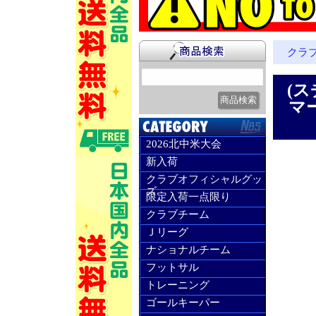
クラ
(ス
マ
2026北中米大会
新入荷
クラブオフィシャルグッ
ズ
限定入荷一点限り
クラブチーム
Ｊリーグ
ナショナルチーム
フットサル
トレーニング
ゴールキーパー