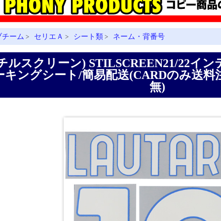
ブチーム
セリエＡ
シート類
ネーム・背番号
>
>
>
チルスクリーン) STILSCREEN21/22イ
ーキングシート/簡易配送(CARDのみ送料注
無)