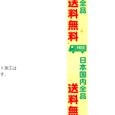
ント加工は
ます。