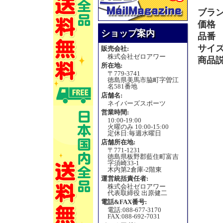
ブラ
価格
ショップ案内
品番
サイ
販売会社:
株式会社ゼロアワー
商品
所在地:
〒779-3741
徳島県美馬市脇町字曽江
名581番地
店舗名:
ネイバーズスポーツ
営業時間:
10:00-19:00
火曜のみ 10:00-15:00
定休日:毎週水曜日
店舗所在地:
〒771-1231
徳島県板野郡藍住町富吉
字須崎33-1
木内第2倉庫-2階東
運営統括責任者:
株式会社ゼロアワー
代表取締役 出原健二
電話&FAX番号:
電話:088-677-3170
FAX:088-692-7031