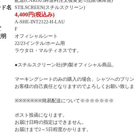
配送(CARDのみ送料注文後変更/1点限/保障無)
ンド名
STILSCREEN(スチルスクリーン)
4,400円(税込み)
A-SHE-INT2122-H-LAU
ズ
F
説明
オフィシャルシート
22/23インテル/ホーム用
ラウタロ・マルティネスです。
●スチルスクリーン社(伊)製オフィシャル商品。
マーキングシートのみの購入の場合、シャツへのプリ
お客様の自己責任となりますのでよろしくお願い致し
※※※※※※※簡易配送について※※※※※※※
ポスト投函になります。
お届け日時の指定はできません。
お届けまで2～5日程度かかります。