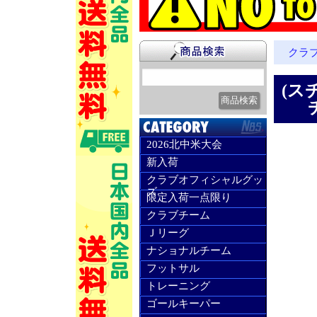
クラ
(ス
2026北中米大会
新入荷
クラブオフィシャルグッ
ズ
限定入荷一点限り
クラブチーム
Ｊリーグ
ナショナルチーム
フットサル
トレーニング
ゴールキーパー