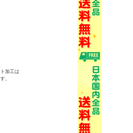
ント加工は
ます。