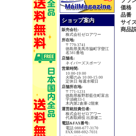
ブラ
価格
品番
ショップ案内
サイ
商品
販売会社:
株式会社ゼロアワー
所在地:
〒779-3741
徳島県美馬市脇町字曽江
名581番地
店舗名:
ネイバーズスポーツ
営業時間:
10:00-19:00
火曜のみ 10:00-15:00
定休日:毎週水曜日
店舗所在地:
〒771-1231
徳島県板野郡藍住町富吉
字須崎33-1
木内第2倉庫-2階東
運営統括責任者:
株式会社ゼロアワー
代表取締役 出原健二
電話&FAX番号:
電話:088-677-3170
FAX:088-692-7031