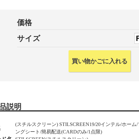
価格
サイズ
品説明
(スチルスクリーン) STILSCREEN19/20インテル/ホ
名
ングシート/簡易配送(CARDのみ/1点限)