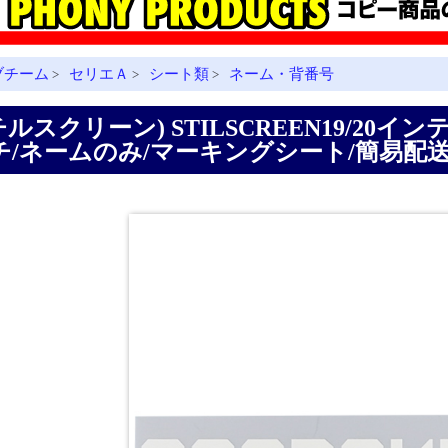
ブチーム
セリエＡ
シート類
ネーム・背番号
>
>
>
チルスクリーン) STILSCREEN19/20
チ/ネームのみ/マーキングシート/簡易配送(