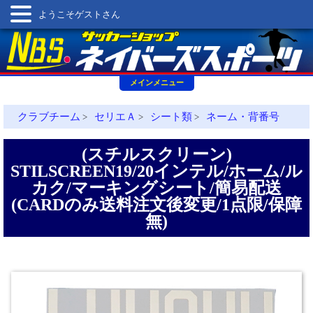
ようこそゲストさん
メインメニュー
クラブチーム
セリエＡ
シート類
ネーム・背番号
>
>
>
(スチルスクリーン)
STILSCREEN19/20インテル/ホーム/ル
カク/マーキングシート/簡易配送
(CARDのみ送料注文後変更/1点限/保障
無)